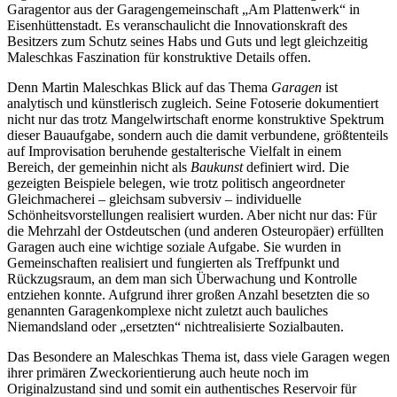
Garagentor aus der Garagengemeinschaft „Am Plattenwerk“ in
Eisenhüttenstadt. Es veranschaulicht die Innovationskraft des
Besitzers zum Schutz seines Habs und Guts und legt gleichzeitig
Maleschkas Faszination für konstruktive Details offen.
Denn Martin Maleschkas Blick auf das Thema
Garagen
ist
analytisch und künstlerisch zugleich. Seine Fotoserie dokumentiert
nicht nur das trotz Mangelwirtschaft enorme konstruktive Spektrum
dieser Bauaufgabe, sondern auch die damit verbundene, größtenteils
auf Improvisation beruhende gestalterische Vielfalt in einem
Bereich, der gemeinhin nicht als
Baukunst
definiert wird. Die
gezeigten Beispiele belegen, wie trotz politisch angeordneter
Gleichmacherei – gleichsam subversiv – individuelle
Schönheitsvorstellungen realisiert wurden. Aber nicht nur das: Für
die Mehrzahl der Ostdeutschen (und anderen Osteuropäer) erfüllten
Garagen auch eine wichtige soziale Aufgabe. Sie wurden in
Gemeinschaften realisiert und fungierten als Treffpunkt und
Rückzugsraum, an dem man sich Überwachung und Kontrolle
entziehen konnte. Aufgrund ihrer großen Anzahl besetzten die so
genannten Garagenkomplexe nicht zuletzt auch bauliches
Niemandsland oder „ersetzten“ nichtrealisierte Sozialbauten.
Das Besondere an Maleschkas Thema ist, dass viele Garagen wegen
ihrer primären Zweckorientierung auch heute noch im
Originalzustand sind und somit ein authentisches Reservoir für