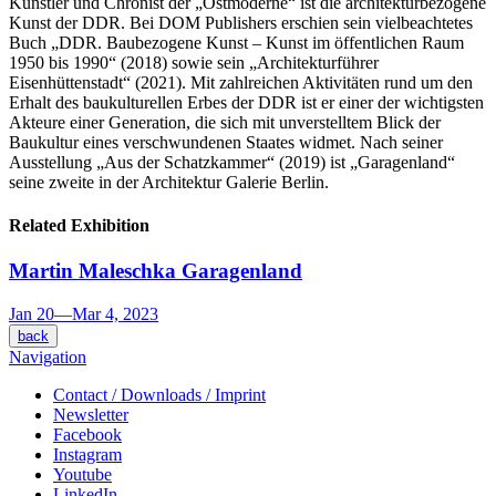
Künstler und Chronist der „Ostmoderne“ ist die architekturbezogene
Kunst der DDR. Bei DOM Publishers erschien sein vielbeachtetes
Buch „DDR. Baubezogene Kunst – Kunst im öffentlichen Raum
1950 bis 1990“ (2018) sowie sein „Architekturführer
Eisenhüttenstadt“ (2021). Mit zahlreichen Aktivitäten rund um den
Erhalt des baukulturellen Erbes der DDR ist er einer der wichtigsten
Akteure einer Generation, die sich mit unverstelltem Blick der
Baukultur eines verschwundenen Staates widmet. Nach seiner
Ausstellung „Aus der Schatzkammer“ (2019) ist „Garagenland“
seine zweite in der Architektur Galerie Berlin.
Related Exhibition
Martin Maleschka
Garagenland
Jan 20
—
Mar 4, 2023
back
Navigation
Contact / Downloads / Imprint
Newsletter
Facebook
Instagram
Youtube
LinkedIn