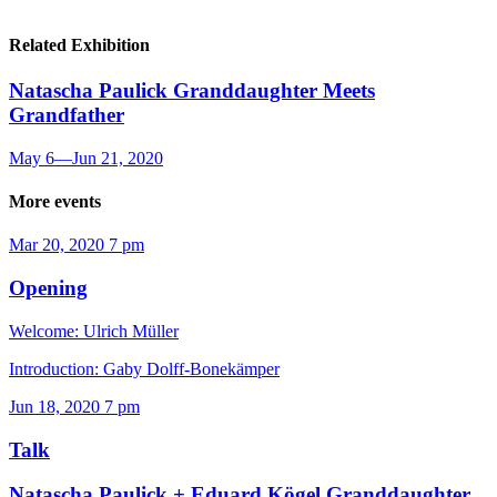
Related Exhibition
Natascha Paulick
Granddaughter Meets
Grandfather
May 6
—
Jun 21, 2020
More events
Mar 20, 2020
7 pm
Opening
Welcome: Ulrich Müller
Introduction: Gaby Dolff-Bonekämper
Jun 18, 2020
7 pm
Talk
Natascha Paulick + Eduard Kögel
Granddaughter