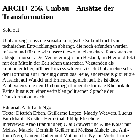
ARCH+ 256. Umbau – Ansätze der
Transformation
Sold out
Umbau zeigt, dass die sozial-ökologische Zukunft nicht von
technischen Entwicklungen abhängt, die noch erfunden werden
müssen und für die wir unsere Gewohnheiten eines Tages werden
ablegen müssen. Die Veränderung ist im Bestand, im Hier und Jetzt
mit den Mitteln der Zeit schon umsetzbar. Verstanden als
kontinuierlicher, offener Prozess widersetzt sich Umbau einerseits
der Hoffnung auf Erlösung durch das Neue, andererseits gibt er die
Aussicht auf Wandel und Erneuerung nicht auf. Es ist diese
Ambivalenz, die den Umbaubegriff über die formale Rhetorik der
Patina hinaus zu einer veritablen politischen Sprache der
Transformation macht.
Editorial: Anh-Linh Ngo
Texte: Dietrich Erben, Guillermo Lopez, Maddy Weavers, Lucius
Burckhardt: Kristina Herresthal, Philip Rieseberg
Interviews: Arno Brandlhuber, Olaf Grawert und Aline Kolar mit
Melissa Makele, Dominik Geißler mit Melissa Makele und Anh-
Linh Ngo, Laurent Didier und Matthieu Le Ny mit Victor Lortie