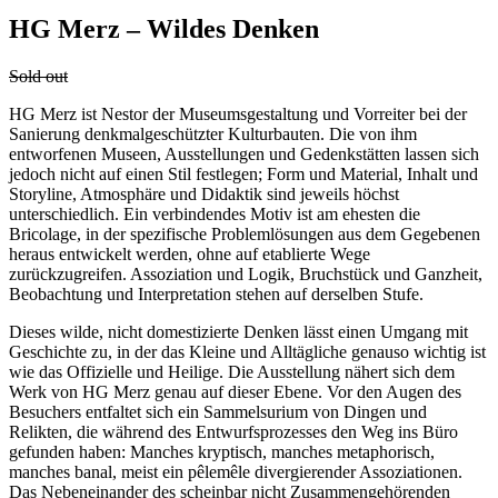
HG Merz – Wildes Denken
Sold out
HG Merz ist Nestor der Museumsgestaltung und Vorreiter bei der
Sanierung denkmalgeschützter Kulturbauten. Die von ihm
entworfenen Museen, Ausstellungen und Gedenkstätten lassen sich
jedoch nicht auf einen Stil festlegen; Form und Material, Inhalt und
Storyline, Atmosphäre und Didaktik sind jeweils höchst
unterschiedlich. Ein verbindendes Motiv ist am ehesten die
Bricolage, in der spezifische Problemlösungen aus dem Gegebenen
heraus entwickelt werden, ohne auf etablierte Wege
zurückzugreifen. Assoziation und Logik, Bruchstück und Ganzheit,
Beobachtung und Interpretation stehen auf derselben Stufe.
Dieses wilde, nicht domestizierte Denken lässt einen Umgang mit
Geschichte zu, in der das Kleine und Alltägliche genauso wichtig ist
wie das Offizielle und Heilige. Die Ausstellung nähert sich dem
Werk von HG Merz genau auf dieser Ebene. Vor den Augen des
Besuchers entfaltet sich ein Sammelsurium von Dingen und
Relikten, die während des Entwurfsprozesses den Weg ins Büro
gefunden haben: Manches kryptisch, manches metaphorisch,
manches banal, meist ein pêlemêle divergierender Assoziationen.
Das Nebeneinander des scheinbar nicht Zusammengehörenden