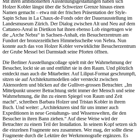
Mit ihren ambitionierten Ausstellungsgestaltungen haben sich
Holzer Kobler längst über die Schweizer Grenze hinaus einen
Namen gemacht – etwa mit der frischen Präsentation der Style-
Sapin Schau in La Chaux-de-Fonds oder der Dauerausstellung im
Landesmuseum Zürich. Der Dialog zwischen Alt und Neu auf dem
Cattaneo-Areal in Dietikon hat ihnen ebenso Lob eingetragen wie
die „Arche Nebra“ in Sachsen-Anhalt, ein Besucherzentrum am
Fundort der bronzezeitlichen Himmelsscheibe von Nebra. Nun
konnte auch das von Holzer Kobler verwirklichte Besucherzentrum
der Grube Messel bei Darmstadt seine Pforten öffnen.
Die Berliner Ausstellungscollage spielt mit der Wahrnehmung der
Besucher, lockt sie an und entführt sie in den Raum. Und plötzlich
entdeckt man auch die Mitarbeiter. Auf Liliput-Format geschrumpft,
sitzen sie auf Architekturmodellen oder versteckt zwischen
Aktenordern und blicken auf die Gulliver-grossen Betrachter. „Im
Mittelpunkt unserer Betrachtung steht immer der Mensch und seine
Wahrnehmung, die ihn zu einem Spiegel von Raum und Zeit
macht“, schreiben Barbara Holzer und Tristan Kobler in ihrem
Buch. Und weiter: „Architekturen sind für uns immer auch
Expeditionen in neue Gestaltungs- und Wissenswelten, die den
Besucher in ihren Bann ziehen.“ Auf diese Weise wird der
Betrachter zu einem Teil der Installation. In seinem Kopf setzen sich
die einzelnen Fragmente neu zusammen. Wer mag, der sollte diese
Fragmente durch die Lektüre der Werkmonografie ergänzen. Es