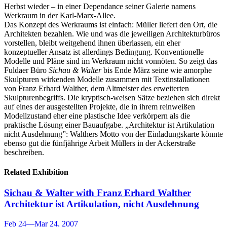
Herbst wieder – in einer Dependance seiner Galerie namens
Werkraum in der Karl-Marx-Allee.
Das Konzept des Werkraums ist einfach: Müller liefert den Ort, die
Architekten bezahlen. Wie und was die jeweiligen Architekturbüros
vorstellen, bleibt weitgehend ihnen überlassen, ein eher
konzeptueller Ansatz ist allerdings Bedingung. Konventionelle
Modelle und Pläne sind im Werkraum nicht vonnöten. So zeigt das
Fuldaer Büro
Sichau & Walter
bis Ende März seine wie amorphe
Skulpturen wirkenden Modelle zusammen mit Textinstallationen
von Franz Erhard Walther, dem Altmeister des erweiterten
Skulpturenbegriffs. Die kryptisch-weisen Sätze beziehen sich direkt
auf eines der ausgestellten Projekte, die in ihrem reinweißen
Modellzustand eher eine plastische Idee verkörpern als die
praktische Lösung einer Bauaufgabe. „Architektur ist Artikulation
nicht Ausdehnung”: Walthers Motto von der Einladungskarte könnte
ebenso gut die fünfjährige Arbeit Müllers in der Ackerstraße
beschreiben.
Related Exhibition
Sichau & Walter with Franz Erhard Walther
Architektur ist Artikulation, nicht Ausdehnung
Feb 24
—
Mar 24, 2007