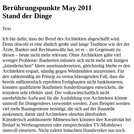
Berührungspunkte May 2011
Stand der Dinge
Text
Ich bin dafür, dass der Beruf des Architekten abgeschafft wird.
Denn obwohl er eine ähnlich große und lange Tradition wie der der
Ärzte, Banker und Rechtsanwälte hat, ist er – im Gegensatz zu
diesen – heute nicht mehr relevant. Ohne Architekten gäbe viel
weniger Probleme: Bauherren müssten sich nicht mehr mit lästigen
„künstlerischen“ Ideen auseinandersetzen, gleichzeitig bliebe es den
Architekten erspart, ständig gegen Windmühlen anzurennen. Für
den zahlenmäßig im Prinzip zu vernachlässigenden Fall, dass die
bereits millionenfach erprobten Fertigbauten nicht funktionieren,
könnten qualifizierte Baufirmen Sonderlösungen entwickeln, die
trotzdem sehr effektiv sind. Der volkswirtschaftlich nicht
unerhebliche Aufwand für die Ausbildung von Architekten könnte
sinnvoll für Dringenderes verwendet werden. Zum Beispiel werden
viel mehr Bauingenieure benötigt, die sich auf der Baustelle
auskennen; damit sind Architekten ohnehin überfordert.
Künstlerisch ambitionierte Mitmenschen könnten ihre Kreativität bei
Bedarf in Werbeagenturen oder entsprechenden TV-Mottshows
sinnvoll einsetzen. Nicht zuletzt bräuchten Handwerker nur noch