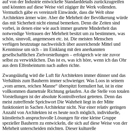
auf von der Industrie entwickelte Standarddetails zurückzugreifen
und könnten auf diese Weise viel zügiger ihr Werk vollenden.
Vermutlich gäbe es vereinzelt Einwände, dass die Welt ohne
Architekten ärmer wäre. Aber die Mehrheit der Bevölkerung würde
das mit Sicherheit nicht einmal bemerken. Denn die Zeiten sind
vorbei, in denen eine wie auch immer geartete Minderheit das
notwendige Vertrauen der Mehrheit besitzt um zu bestimmen, was
schön, sinnvoll, angemessen etc. ist. Die meisten Menschen
verfügen heutzutage nachweislich über ausreichende Mittel und
Kenntnisse um sich – im Einklang mit den anerkannten
gesellschaftlichen Zielvorstellungen – erfolgreich wie nie zuvor
selbst zu verwirklichen. Das ist es, was ich höre, wenn ich das Ohr
aus dem Elfenbeinturm nach außen richte.
Zwangsläufig wird die Luft für Architekten immer dünner und das
Verhältnis zum Bauherrn immer schwieriger. Was Loos in seinem
„vom armen, reichen Manne“ überspitzt formuliert hat, ist in eine
vollkommen diametrale Richtung gelaufen. An die Stelle von totalen
Vorstellungen ist der absolute Kontrollverlust getreten. Denn das
meist zutreffende Sprichwort Die Wahrheit liegt in der Mitte
funktioniert in Sachen Architektur nicht. Nur einer relativ geringen
Anzahl von Architekten ist es heute noch möglich, individuelle,
künstlerisch anspruchsvolle Lösungen für eine kleine Gruppe
spezieller Bauherrn zu entwickeln, die sich auf diese Weise von der
Mehrheit unterscheiden möchten. Dieser kulturelle