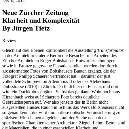
Dec 6, 2012
Neue Zürcher Zeitung
Klarheit und Komplexität
By Jürgen Tietz
Review
Gleich auf drei Ebenen konfrontiert die Ausstellung
Transformator
in der Architektur Galerie Berlin die Besucher mit Arbeiten des
Zürcher Architekten Roger Boltshauser. Entwurfszeichnungen
sowie in Bronze gegossene Fassadenstudien werden dort durch
grossformatige Fotos von Boltshausers Bauten ergänzt, die der
Fotograf Philipp Schaerer verfremdet hat – darunter der just
vollendete Schulpavillon Allenmoos II oder das Atelierhaus
Dubsstrasse (2010) in Zürich. Da fehlt hier ein Fenster, und dort
wird ein Dachkubus ergänzt. Selbst das geplante Wohnhochhaus
Hirzenbach weist auf Schaerers Foto bereits deutliche
Gebrauchsspuren auf. Wer also jenseits des in Berlin nicht
ausgestellten Hauses Rauch in Schlins das Werk Boltshausers nicht
so genau kennt, der wird durch diese optische Verunsicherung zu
präzisem Hinschauen angeleitet, auf der Suche nach dem
spezifischen Charakter seiner Architektur. Ziegel, Lehm, Beton sind
die Materialien, die in einer essenziellen Klarheit und