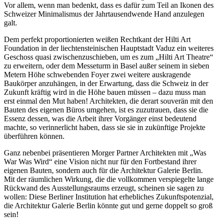
Vor allem, wenn man bedenkt, dass es dafür zum Teil an Ikonen des
Schweizer Minimalismus der Jahrtausendwende Hand anzulegen
galt.
Dem perfekt proportionierten weißen Rechtkant der Hilti Art
Foundation in der liechtensteinischen Hauptstadt Vaduz ein weiteres
Geschoss quasi zwischenzuschieben, um es zum „Hilti Art Theatre“
zu erweitern, oder dem Messeturm in Basel außer seinem in sieben
Metern Höhe schwebenden Foyer zwei weitere auskragende
Baukörper anzuhängen, in der Erwartung, dass die Schweiz in der
Zukunft kräftig wird in die Höhe bauen müssen – dazu muss man
erst einmal den Mut haben! Architekten, die derart souverän mit den
Bauten des eigenen Büros umgehen, ist es zuzutrauen, dass sie die
Essenz dessen, was die Arbeit ihrer Vorgänger einst bedeutend
machte, so verinnerlicht haben, dass sie sie in zukünftige Projekte
überführen können.
Ganz nebenbei präsentieren Morger Partner Architekten mit „Was
War Was Wird“ eine Vision nicht nur für den Fortbestand ihrer
eigenen Bauten, sondern auch für die Architektur Galerie Berlin.
Mit der räumlichen Wirkung, die die vollkommen verspiegelte lange
Rückwand des Ausstellungsraums erzeugt, scheinen sie sagen zu
wollen: Diese Berliner Institution hat erhebliches Zukunftspotenzial,
die Architektur Galerie Berlin könnte gut und gerne doppelt so groß
sein!