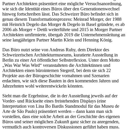
Partner Architekten präsentiert eine mögliche Versuchsanordnung,
wie sich die Identität eines Büros über den Generationenwechsel
hinweg fortschreiben lässt. Das Schweizer Büro befindet sich in
genau diesem Transformationsprozess: Meinrad Morger, der 1988
mit Heinrich Degelo das Morger & Degelo in Basel gründete, es ab
2006 als Morger + Dettli weiterführte und 2015 in Morger Partner
Architekten umfirmierte, übergab 2019 die Unternehmensleitung an
seine langjährigen Partner Martin Klein und Henning König.
Das Büro nutzt seine von Andreas Ruby, dem Direktor des
Schweizerischen Architekturmuseums, kuratierte Ausstellung in
Berlin zu einer Art öffentlicher Selbstreflexion. Unter dem Motto
„Was War Was Wird“ veranstalteten die Architektinnen und
Architekten einen bürointernen Stegreif, bei dem sie sich 22
Projekte aus der Bürogeschichte vornahmen und Szenarien
erdachten, wie sich diese Bauten in den kommenden Jahren und
Jahrzehnten wohl weiterentwickeln könnten.
Sieht man die Ergebnisse, die in der Ausstellung jeweils auf der
Vorder- und Rückseite eines freistehenden Displays (eine
Interpretation von Lina Bo Bardis Standmodul für das Museu de
Arte de São Paulo) präsentiert werden – dann kann man sich
vorstellen, dass eine solche Arbeit an der Geschichte des eigenen
Büros und seiner möglichen Zukunft ganz sicher zu anregenden,
vermutlich auch kontroversen Diskussionen geführt haben muss.