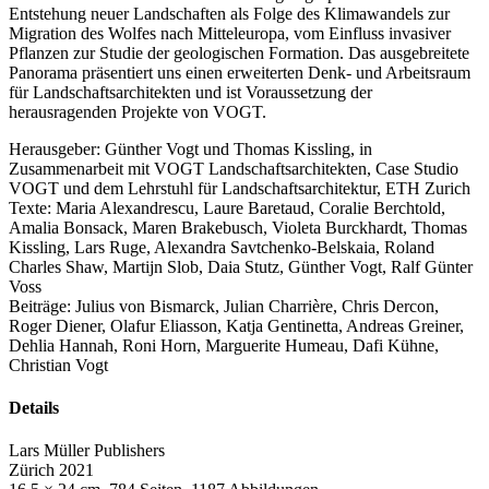
Entstehung neuer Landschaften als Folge des Klimawandels zur
Migration des Wolfes nach Mitteleuropa, vom Einfluss invasiver
Pflanzen zur Studie der geologischen Formation. Das ausgebreitete
Panorama präsentiert uns einen erweiterten Denk- und Arbeitsraum
für Landschaftsarchitekten und ist Voraussetzung der
herausragenden Projekte von VOGT.
Herausgeber: Günther Vogt und Thomas Kissling, in
Zusammenarbeit mit VOGT Landschaftsarchitekten, Case Studio
VOGT und dem Lehrstuhl für Landschaftsarchitektur, ETH Zurich
Texte: Maria Alexandrescu, Laure Baretaud, Coralie Berchtold,
Amalia Bonsack, Maren Brakebusch, Violeta Burckhardt, Thomas
Kissling, Lars Ruge, Alexandra Savtchenko-Belskaia, Roland
Charles Shaw, Martijn Slob, Daia Stutz, Günther Vogt, Ralf Günter
Voss
Beiträge: Julius von Bismarck, Julian Charrière, Chris Dercon,
Roger Diener, Olafur Eliasson, Katja Gentinetta, Andreas Greiner,
Dehlia Hannah, Roni Horn, Marguerite Humeau, Dafi Kühne,
Christian Vogt
Details
Lars Müller Publishers
Zürich 2021